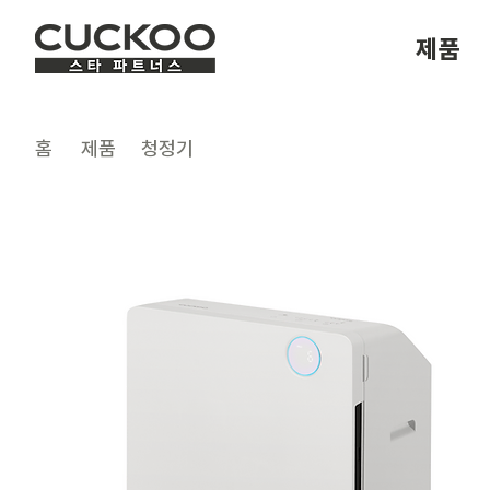
제품
​홈
제품
청정기