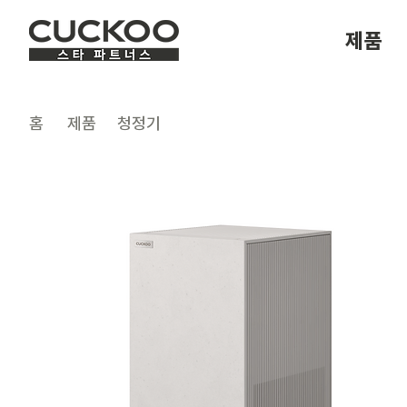
제품
​홈
제품
청정기