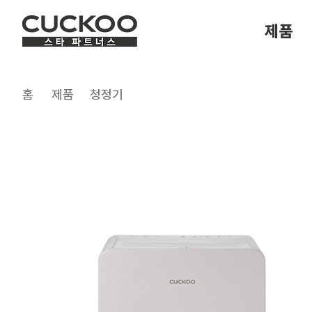
제품
​홈
제품
청정기