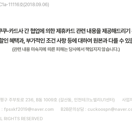
-11116호(2018.09.06)
쿠쿠-카드사 간 협업에 의한 제휴카드 관련 내용을 제공해드리기
할인 혜택과, 부가적인 조건 사항 등에 대하여 원본과 다를 수 
(관련 내용 미숙지에 따른 피해는 당사에서 책임지지 않습니다.)
구 주부토로 236, B동 1009호 (갈산동, 인천테크노밸리U1센터) 사업자등
 :
fpsxkf2019@naver.com
B2B문의상담 :
cuckoospn@naver.c
 RIGHTS RESERVED