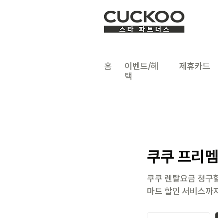
​홈
이벤트/혜
​제휴카드
택
쿠쿠 프리
쿠쿠 렌탈요금 청구
​마트 할인 서비스까