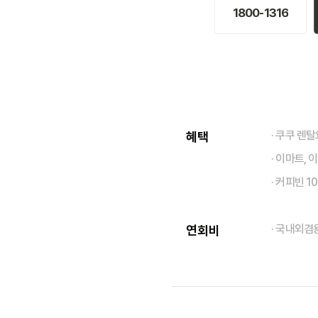
1800-1316
· 쿠쿠 렌
혜택
· 이마트,
· 커피빈 1
· 국내외겸용(
연회비