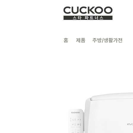
​홈
제품
주방/생활가전