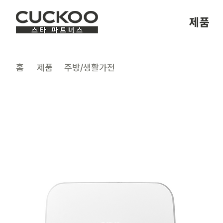
제품
​홈
제품
주방/생활가전