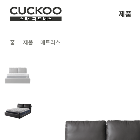
제품
​홈
제품
매트리스