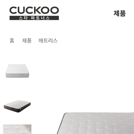
제품
​홈
제품
매트리스