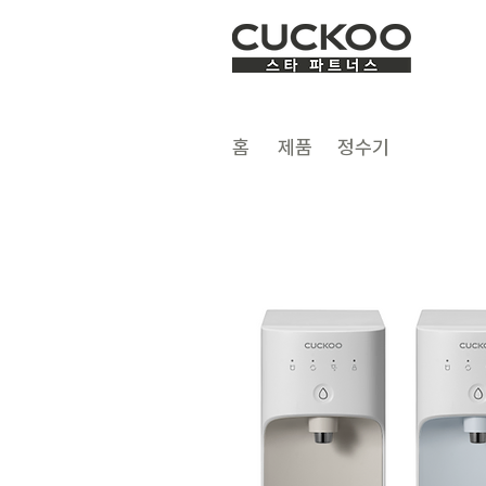
​홈
제품
정수기