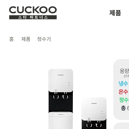
제품
​홈
제품
정수기