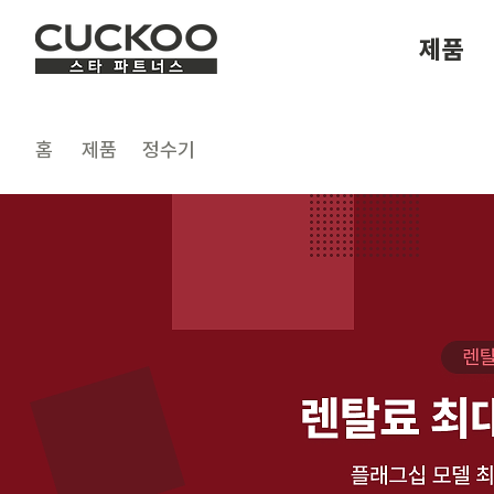
제품
​홈
제품
정수기