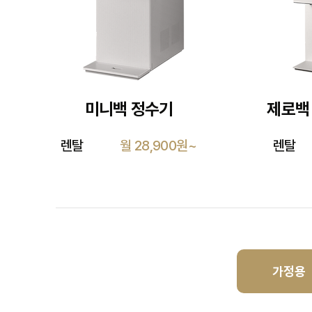
​미니백 정수기
제로백
렌탈
월 28,900원~
렌탈
가정용